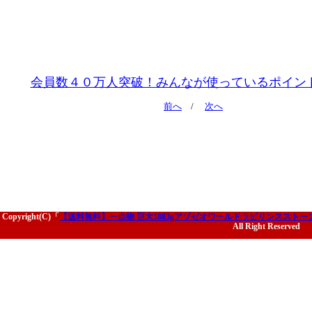
会員数４０万人突破！みんなが使っているポイン
前へ
/
次へ
Copyright(C)「
【送料無料】一点物 巨大1883gアゾゼオワールドラビリンススト
All Right Reserved